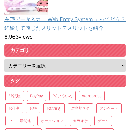
在宅データ入力「 Web Entry System 」ってどう？
経験して感じたメリットデメリットを紹介！
-
8,963views
カテゴリー
タグ
FP試験
PayPay
PCいろいろ
wordpress
お仕事
お得
お絵描き
ご当地ネタ
アンケート
ウエル活関連
オークション
カラオケ
ゲーム