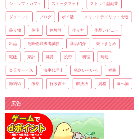
ショップ・カフェ
ストックフォト
ストック型副業
ダイエット
ブログ
ポイ活
メリットデメリット比較
乗り物
住宅
体験談
作り方
作品レビュー
出品
危険物取扱者試験
商品紹介
売上まとめ
宅建
家計
懸賞
投資
料理
時短
楽天サービス
海事代理士
発送いろいろ
福袋
節約術
考察
行政書士
解決法
資格
食べ物
広告