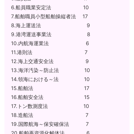
6.船員職業安定法 10
7.船舶職員小型船舶操縦者法 17
8.海上運送法 9
9.港湾運送事業法 8
10.内航海運業法 6
11.港則法 7
12.海上交通安全法 9
13.海洋汚染～防止法 10
14.領海における～法 10
15.船舶法 17
16.船舶安全法 15
17.トン数測度法 10
18.造船法 7
19.国際航海～保安確保法 7
20.船舶再資源化解体法 6