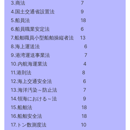
3.商法 7
4.国土交通省設置法 9
5.船員法 18
6.船員職業安定法 6
7.船舶職員小型船舶操縦者法 13
8.海上運送法 6
9.港湾運送事業法 7
10.内航海運業法 4
11.港則法 8
12.海上交通安全法 6
13.海洋汚染～防止法 7
14.領海における～法 9
15.船舶法 18
16.船舶安全法 18
17.トン数測度法 10