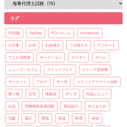
タグ
FP試験
PayPay
PCいろいろ
wordpress
お仕事
お得
お絵描き
ご当地ネタ
アンケート
ウエル活関連
オークション
カラオケ
ゲーム
ショップ・カフェ
ストックフォト
ストック型副業
ダイエット
ブログ
ポイ活
メリットデメリット比較
乗り物
住宅
体験談
作り方
作品レビュー
出品
危険物取扱者試験
商品紹介
売上まとめ
宅建
家計
懸賞
投資
料理
時短