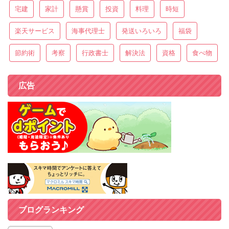
宅建
家計
懸賞
投資
料理
時短
楽天サービス
海事代理士
発送いろいろ
福袋
節約術
考察
行政書士
解決法
資格
食べ物
広告
ブログランキング