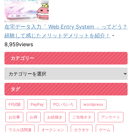
在宅データ入力「 Web Entry System 」ってどう？
経験して感じたメリットデメリットを紹介！
-
8,959views
カテゴリー
タグ
FP試験
PayPay
PCいろいろ
wordpress
お仕事
お得
お絵描き
ご当地ネタ
アンケート
ウエル活関連
オークション
カラオケ
ゲーム