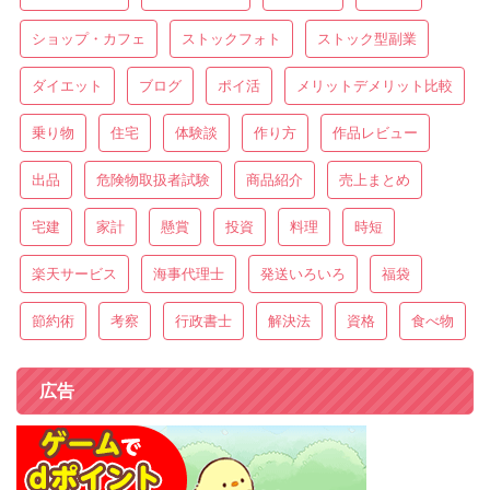
ショップ・カフェ
ストックフォト
ストック型副業
ダイエット
ブログ
ポイ活
メリットデメリット比較
乗り物
住宅
体験談
作り方
作品レビュー
出品
危険物取扱者試験
商品紹介
売上まとめ
宅建
家計
懸賞
投資
料理
時短
楽天サービス
海事代理士
発送いろいろ
福袋
節約術
考察
行政書士
解決法
資格
食べ物
広告