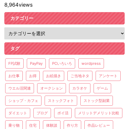
8,964views
カテゴリー
タグ
FP試験
PayPay
PCいろいろ
wordpress
お仕事
お得
お絵描き
ご当地ネタ
アンケート
ウエル活関連
オークション
カラオケ
ゲーム
ショップ・カフェ
ストックフォト
ストック型副業
ダイエット
ブログ
ポイ活
メリットデメリット比較
乗り物
住宅
体験談
作り方
作品レビュー