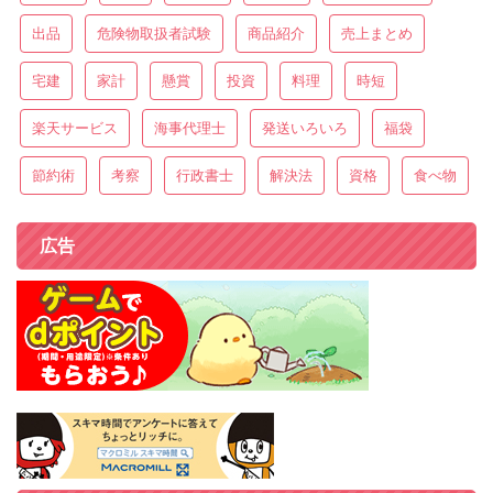
出品
危険物取扱者試験
商品紹介
売上まとめ
宅建
家計
懸賞
投資
料理
時短
楽天サービス
海事代理士
発送いろいろ
福袋
節約術
考察
行政書士
解決法
資格
食べ物
広告