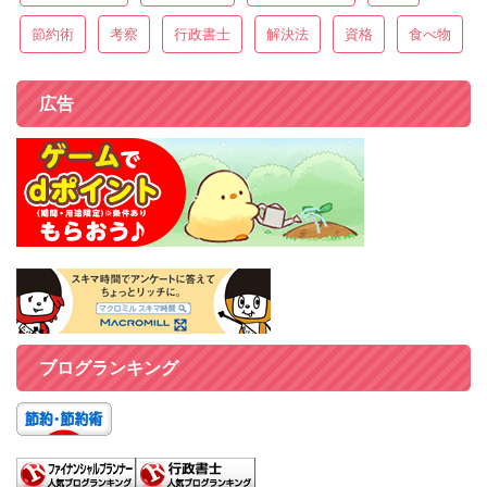
節約術
考察
行政書士
解決法
資格
食べ物
広告
ブログランキング