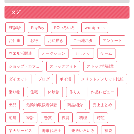
タグ
FP試験
PayPay
PCいろいろ
wordpress
お仕事
お得
お絵描き
ご当地ネタ
アンケート
ウエル活関連
オークション
カラオケ
ゲーム
ショップ・カフェ
ストックフォト
ストック型副業
ダイエット
ブログ
ポイ活
メリットデメリット比較
乗り物
住宅
体験談
作り方
作品レビュー
出品
危険物取扱者試験
商品紹介
売上まとめ
宅建
家計
懸賞
投資
料理
時短
楽天サービス
海事代理士
発送いろいろ
福袋