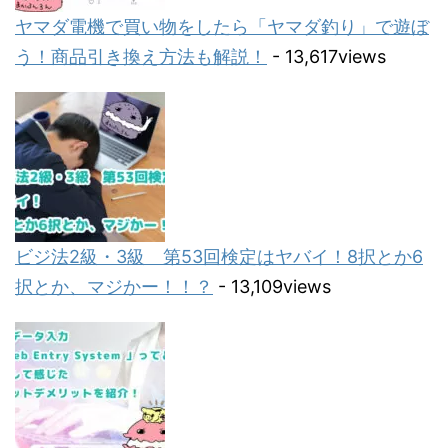
ヤマダ電機で買い物をしたら「ヤマダ釣り」で遊ぼ
う！商品引き換え方法も解説！
- 13,617views
ビジ法2級・3級 第53回検定はヤバイ！8択とか6
択とか、マジかー！！？
- 13,109views