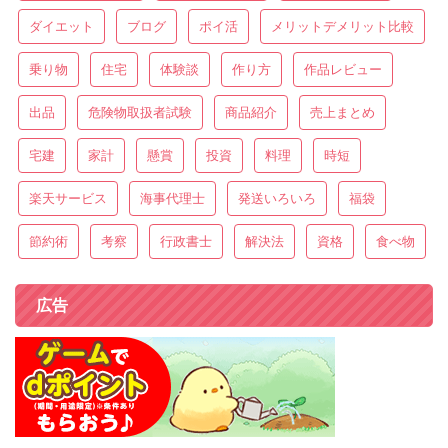
ダイエット
ブログ
ポイ活
メリットデメリット比較
乗り物
住宅
体験談
作り方
作品レビュー
出品
危険物取扱者試験
商品紹介
売上まとめ
宅建
家計
懸賞
投資
料理
時短
楽天サービス
海事代理士
発送いろいろ
福袋
節約術
考察
行政書士
解決法
資格
食べ物
広告