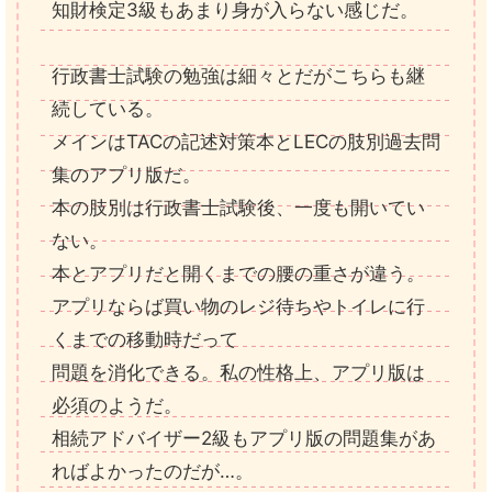
知財検定3級もあまり身が入らない感じだ。
行政書士試験の勉強は細々とだがこちらも継
続している。
メインはTACの記述対策本とLECの肢別過去問
集のアプリ版だ。
本の肢別は行政書士試験後、一度も開いてい
ない。
本とアプリだと開くまでの腰の重さが違う。
アプリならば買い物のレジ待ちやトイレに行
くまでの移動時だって
問題を消化できる。私の性格上、アプリ版は
必須のようだ。
相続アドバイザー2級もアプリ版の問題集があ
ればよかったのだが…。