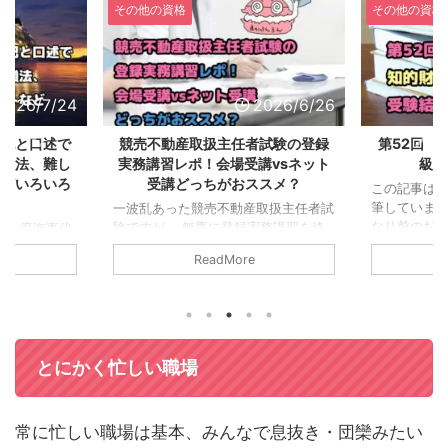
その他の資格
その他の資格
2026/7/24
2026/6/26
筆記と口述で
競売不動産取扱主任者試験の登録
第52回 
勉強法、難し
実務講習レポ！会場受講vsネット
級の
などいろいろ
受講どっちがおススメ？
この記事はま
筆しています
一波乱あった競売不動産取扱主任者試
なり前のお話で
験ですが、 無事に登録実務講習を終
4年）度海事代
52回の知財
えて主任者証が交付されましたので
んろん＠節約
ReadMore
した。 自己
私が選択したネット受講、もう片方の
年度の海事代
超えている
会場受講のそれぞれの メリットデメ
終了しまし
したが、 実
リット部分に関して備忘録として置い
振り返ってみ
れていません
ておこうと思います。 今後競売不動
面でどうだっ
し込みまし
産取扱主任者（以下競売主任者） 試
代わりにまと
果を確認でき
験の登録を検討されている方の参考に
。 今後受験
とにかく忙しい職場
だったので
なれば幸いです。 講習の申し込みに
興味があった
よろしくない
関して 前提として、競売主任者の登
い等、 様々
は実務経験
録には宅建試験の合格が必要です。
ければ幸いで
常に忙しい職場は基本、みんなで息抜き・団欒みたい
ですので、 
（宅建士登録までは必要なく、合格の
）の場合 私