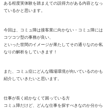
ある程度実体験を踏まえての説得力がある内容となっ
したい！とい
くらいでしょうか。 単価は低いもの
は きっとす
いただければ
の、作業合間の気分転換に行うデータ
トに興味を
ているかと思います。
 「WES」は
入力はやってて楽しいです♪ 今回は長
う。 こんな
年さまざまな「データ入 ...
れる部分もある
今回は、コミュ障は接客業に向かない・コミュ障には
コツコツ型の事務が良い、
といった世間のイメージが果たしてその通りなのか私
なりの解析をしていきます！
また、コミュ症にどんな職場環境が向いているのかも
紹介していきたいと思います。
仕事が長く続かなくて困っている方
コミュ障だけど、どんな仕事を探すべきなのか分から