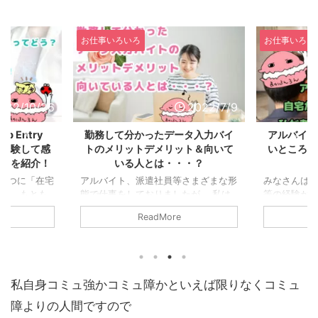
お仕事いろいろ
お仕事いろい
022/10/26
2022/7/9
 Entry
勤務して分かったデータ入力バイ
アルバイト
う？経験して感
トのメリットデメリット＆向いて
いところが
ットを紹介！
いる人とは・・・？
ッ
とつに「在宅
アルバイト、派遣社員等さまざまな形
みなさんは
す。 もとも
態で仕事をしておりましたが、 私は
等の経験があ
ていたことも
その中でも結構長くデータ入力の仕事
較して賃金
ReadMore
ーという 軽
をやってきました。 勤務先も短期か
ゃう 非正規
今に至るわけ
ら長期までいろんな職場を渡り歩いて
勤務地の選択
のあなたも在
おりました。。。 もともとパソコン
員より優れ
をお持ちです
が好きなことと、黙々系の仕事も好き
そこで今回
回は「 Web
だったのもありまして～。 現在はと
験して 改め
私自身コミュ強かコミュ障かといえば限りなくコミュ
以下WES）につい
いうとデータ入力といえばストックフ
良かったこ
わかったメリ
ォトや動画閲覧の合間に ぽちぽちす
を まとめて
障よりの人間ですので
ます。 スキ
るプチ副業の「WebEntrySystem」
の記事を読