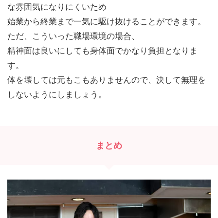
だと、実技のほ
みでOK） 実務講習申し込みフォーム
が直近のR5
な雰囲気になりにくいため
に必須項目として 宅建試験の合格 ...
こともあり、
始業から終業まで一気に駆け抜けることができます。
...
ただ、こういった職場環境の場合、
精神面は良いにしても身体面でかなり負担となりま
す。
体を壊しては元もこもありませんので、決して無理を
しないようにしましょう。
まとめ