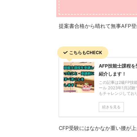
提案書合格から晴れて無事AFP
こちらもCHECK
AFP技能士課程
紹介します！
この記事は2級FP技
ール 2023年1月
もチャレンジしておりま
続きを見る
CFP受験にはなかなか重い腰が