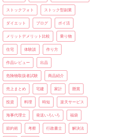
ストックフォト
ストック型副業
ダイエット
ブログ
ポイ活
メリットデメリット比較
乗り物
住宅
体験談
作り方
作品レビュー
出品
危険物取扱者試験
商品紹介
売上まとめ
宅建
家計
懸賞
投資
料理
時短
楽天サービス
海事代理士
発送いろいろ
福袋
節約術
考察
行政書士
解決法