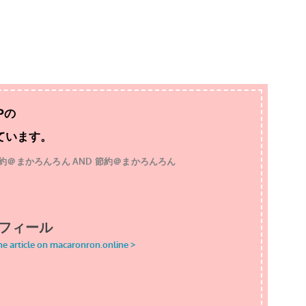
Pの
ています。