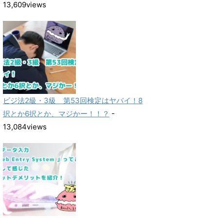
13,609views
ビジ法2級・3級 第53回検定はヤバイ！8
択とか6択とか、マジかー！！？
-
13,084views