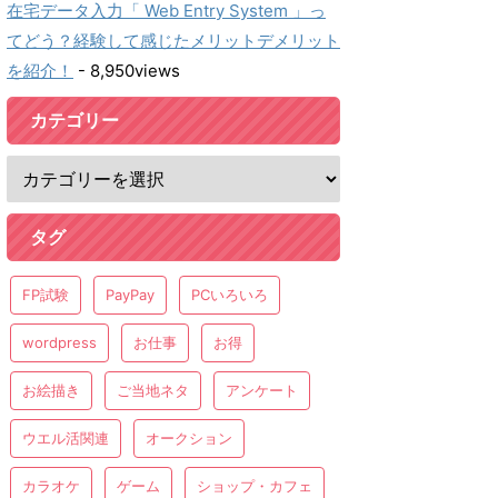
在宅データ入力「 Web Entry System 」っ
てどう？経験して感じたメリットデメリット
を紹介！
- 8,950views
カテゴリー
タグ
FP試験
PayPay
PCいろいろ
wordpress
お仕事
お得
お絵描き
ご当地ネタ
アンケート
ウエル活関連
オークション
カラオケ
ゲーム
ショップ・カフェ