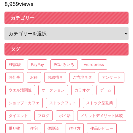
8,959views
カテゴリー
タグ
FP試験
PayPay
PCいろいろ
wordpress
お仕事
お得
お絵描き
ご当地ネタ
アンケート
ウエル活関連
オークション
カラオケ
ゲーム
ショップ・カフェ
ストックフォト
ストック型副業
ダイエット
ブログ
ポイ活
メリットデメリット比較
乗り物
住宅
体験談
作り方
作品レビュー