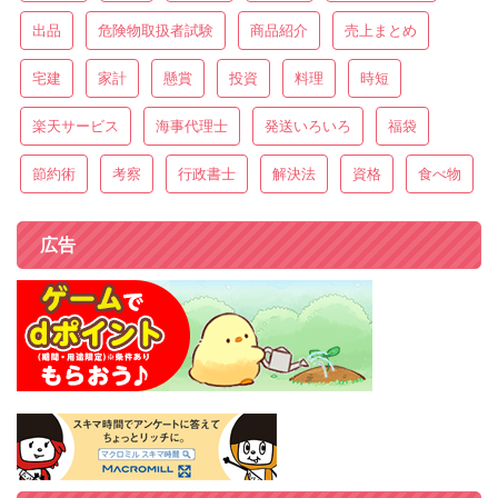
出品
危険物取扱者試験
商品紹介
売上まとめ
宅建
家計
懸賞
投資
料理
時短
楽天サービス
海事代理士
発送いろいろ
福袋
節約術
考察
行政書士
解決法
資格
食べ物
広告