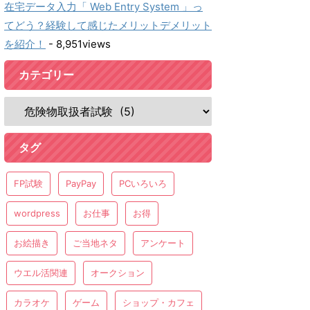
在宅データ入力「 Web Entry System 」っ
てどう？経験して感じたメリットデメリット
を紹介！
- 8,951views
カテゴリー
タグ
FP試験
PayPay
PCいろいろ
wordpress
お仕事
お得
お絵描き
ご当地ネタ
アンケート
ウエル活関連
オークション
カラオケ
ゲーム
ショップ・カフェ