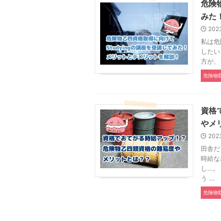
危険
みた
202
私は危
したい
方が、
危険物
資格
やメ
202
田舎だ
時給な
し…。
う ...
危険物