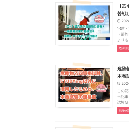
【乙
苦戦
202
宅建・
（節約
よりも
危険物
危険
本番
202
この記
当記事
試験研
危険物