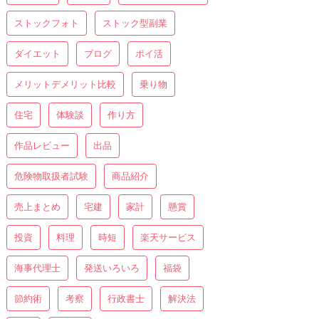
ストックフォト
ストック型副業
ダイエット
ブログ
ポイ活
メリットデメリット比較
乗り物
住宅
体験談
作り方
作品レビュー
出品
危険物取扱者試験
商品紹介
売上まとめ
宅建
家計
懸賞
投資
料理
時短
楽天サービス
海事代理士
発送いろいろ
福袋
節約術
考察
行政書士
解決法