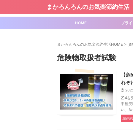
まかろんろんのお気楽節約生活
HOME
プライ
まかろんろんのお気楽節約生活HOME
>
資
危険物取扱者試験
【危
れぞ
202
乙4を
甲種受
い、法
危険物