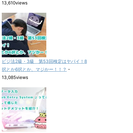
13,610views
ビジ法2級・3級 第53回検定はヤバイ！8
択とか6択とか、マジかー！！？
-
13,085views