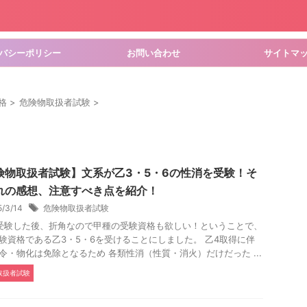
バシーポリシー
お問い合わせ
サイトマ
格
>
危険物取扱者試験
>
険物取扱者試験】文系が乙3・5・6の性消を受験！そ
れの感想、注意すべき点を紹介！
5/3/14
危険物取扱者試験
受験した後、折角なので甲種の受験資格も欲しい！ということで、
験資格である乙3・5・6を受けることにしました。 乙4取得に伴
令・物化は免除となるため 各類性消（性質・消火）だけだった ...
取扱者試験