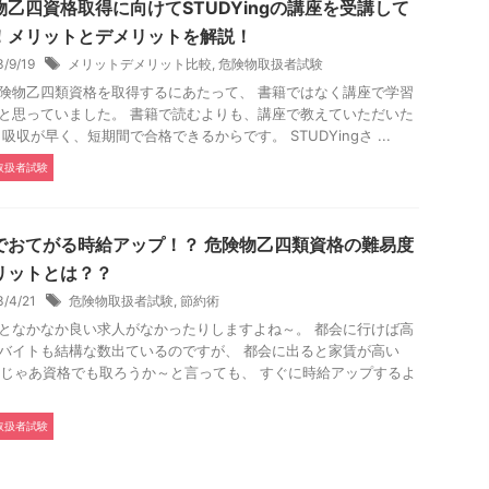
物乙四資格取得に向けてSTUDYingの講座を受講して
！メリットとデメリットを解説！
3/9/19
メリットデメリット比較
,
危険物取扱者試験
険物乙四類資格を取得するにあたって、 書籍ではなく講座で学習
と思っていました。 書籍で読むよりも、講座で教えていただいた
 吸収が早く、短期間で合格できるからです。 STUDYingさ ...
取扱者試験
でおてがる時給アップ！？ 危険物乙四類資格の難易度
リットとは？？
3/4/21
危険物取扱者試験
,
節約術
となかなか良い求人がなかったりしますよね～。 都会に行けば高
バイトも結構な数出ているのですが、 都会に出ると家賃が高い
 じゃあ資格でも取ろうか～と言っても、 すぐに時給アップするよ
取扱者試験