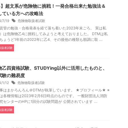
4】超文系が危険物に挑戦！一発合格出来た勉強法＆
している方への攻略法
4/7/19
危険物取扱者試験
賃管の勉強・合格発表を経て落ち着いた2023年末ごろ。 実は私
）は危険物乙4に挑戦してみようと考えておりました。 DTMは私
ちょうど1年前の2022年に乙4、その後他の種類も順調に取 ...
取扱者試験
物乙四資格試験、STUDYing以外に活用したものと、
試験の難易度
4/1/12
危険物取扱者試験
事はまかろんろん＠DTMが執筆しています。 ★プロフィール★ ※
は各種情報は2023年2月6日時点のものです。 一般財団法人消防
究センターのHPに1回分の試験問題が 公開されています ...
取扱者試験