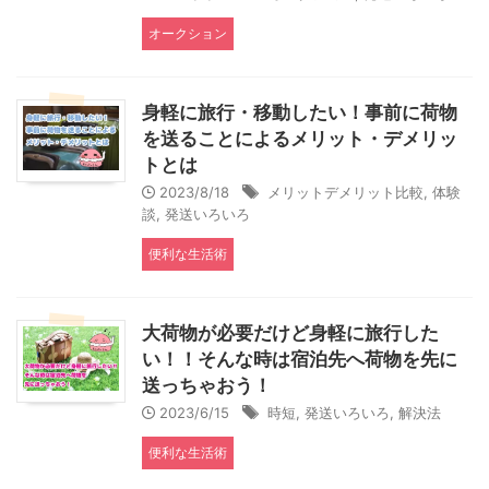
オークション
身軽に旅行・移動したい！事前に荷物
を送ることによるメリット・デメリッ
トとは
2023/8/18
メリットデメリット比較
,
体験
談
,
発送いろいろ
便利な生活術
大荷物が必要だけど身軽に旅行した
い！！そんな時は宿泊先へ荷物を先に
送っちゃおう！
2023/6/15
時短
,
発送いろいろ
,
解決法
便利な生活術