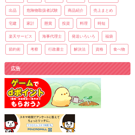
出品
危険物取扱者試験
商品紹介
売上まとめ
宅建
家計
懸賞
投資
料理
時短
楽天サービス
海事代理士
発送いろいろ
福袋
節約術
考察
行政書士
解決法
資格
食べ物
広告