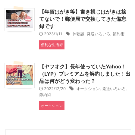
【年賀はがき等】書き損じはがきは捨
てないで！郵便局で交換してきた備忘
録です
2023/1/11
体験談
,
発送いろいろ
,
節約術
便利な生活術
【ヤフオク】長年使っていたYahoo！
（LYP）プレミアムを解約しました！出
品は何がどう変わった？
2022/12/20
オークション
,
発送いろいろ
,
節約術
オークション