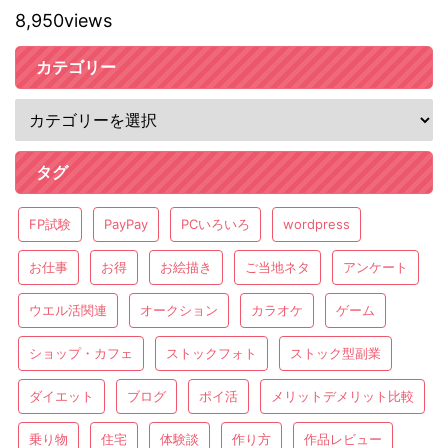
8,950views
カテゴリー
タグ
FP試験
PayPay
PCいろいろ
wordpress
お仕事
お得
お絵描き
ご当地ネタ
アンケート
ウエル活関連
オークション
カラオケ
ゲーム
ショップ・カフェ
ストックフォト
ストック型副業
ダイエット
ブログ
ポイ活
メリットデメリット比較
乗り物
住宅
体験談
作り方
作品レビュー