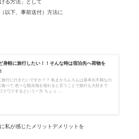
ける方法」として
（以下、事前送付）方法に
ど身軽に旅行したい！！そんな時は宿泊先へ荷物を
！
に旅行に行きたいですか？？ 私まかろんろんは基本出不精なの
の食べて 色々な観光地を巡れると言うことで旅行も大好きで
クワクするという一方 ちょっ ...
に私が感じたメリットデメリットを