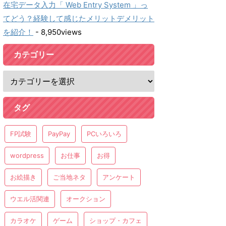
在宅データ入力「 Web Entry System 」っ
てどう？経験して感じたメリットデメリット
を紹介！
- 8,950views
カテゴリー
タグ
FP試験
PayPay
PCいろいろ
wordpress
お仕事
お得
お絵描き
ご当地ネタ
アンケート
ウエル活関連
オークション
カラオケ
ゲーム
ショップ・カフェ