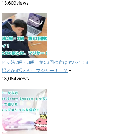
13,609views
ビジ法2級・3級 第53回検定はヤバイ！8
択とか6択とか、マジかー！！？
-
13,084views