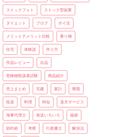
ストックフォト
ストック型副業
ダイエット
ブログ
ポイ活
メリットデメリット比較
乗り物
住宅
体験談
作り方
作品レビュー
出品
危険物取扱者試験
商品紹介
売上まとめ
宅建
家計
懸賞
投資
料理
時短
楽天サービス
海事代理士
発送いろいろ
福袋
節約術
考察
行政書士
解決法