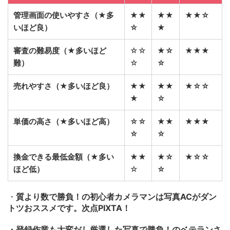
管理画面の使いやすさ（★多
★★
★★
★★☆
いほど良）
☆
★
審査の難易度（★多いほど
☆☆
★☆
★★★
難）
☆
☆
売れやすさ（★多いほど良）
★★
★★
★☆☆
★
☆
単価の高さ（★多いほど高）
☆☆
★★
★★★
☆
☆
換金できる最低金額（★多い
★★
★☆
★☆☆
ほど低）
☆
☆
・
質より数で勝負！の初心者カメラマンは写真ACがダン
トツおススメです。次点PIXTA！
・登録作業も大変だし厳選した写真で勝負！のベテランさ