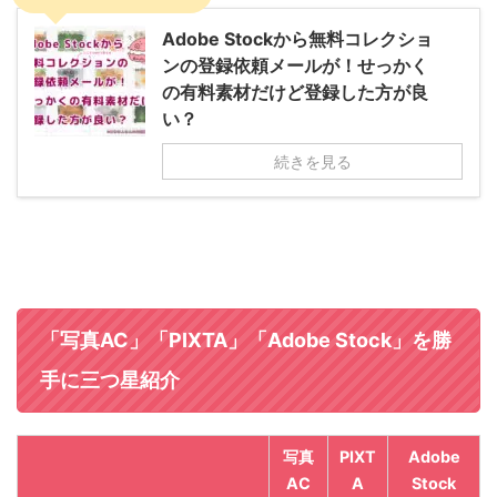
Adobe Stockから無料コレクショ
ンの登録依頼メールが！せっかく
の有料素材だけど登録した方が良
い？
続きを見る
「
写真AC
」「
PIXTA
」「
Adobe Stock
」を勝
手に三つ星紹介
写真
PIXT
Adobe
AC
A
Stock