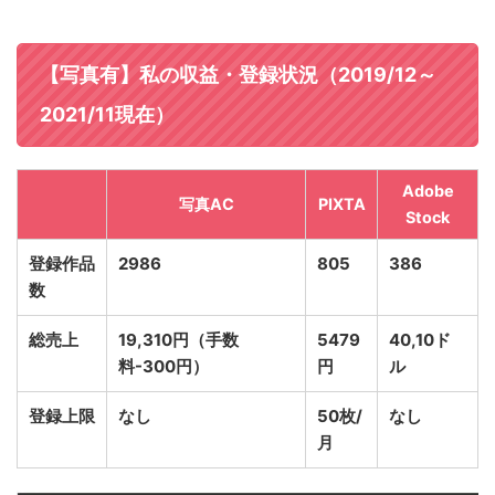
【写真有】私の収益・登録状況（2019/12～
2021/11現在）
Adobe
写真AC
PIXTA
Stock
登録作品
2986
805
386
数
総売上
19,310円（手数
5479
40,10ド
料-300円）
円
ル
登録上限
なし
50枚/
なし
月