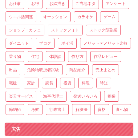
お仕事
お得
お絵描き
ご当地ネタ
アンケート
ウエル活関連
オークション
カラオケ
ゲーム
ショップ・カフェ
ストックフォト
ストック型副業
ダイエット
ブログ
ポイ活
メリットデメリット比較
乗り物
住宅
体験談
作り方
作品レビュー
出品
危険物取扱者試験
商品紹介
売上まとめ
宅建
家計
懸賞
投資
料理
時短
楽天サービス
海事代理士
発送いろいろ
福袋
節約術
考察
行政書士
解決法
資格
食べ物
広告