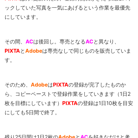
ックしていた写真を一気にあげるという作業を最優先
にしています。
その間、
AC
は後回し。専売となる
AC
と異なり、
PIXTA
と
Adobe
は専売なしで同じものを販売していま
す。
そのため、
Adobe
は
PIXTA
の登録が完了したものか
ら、コピーペーストで登録作業をしていきます（1日2
枚を目標にしています）
PIXTA
の登録は1日10枚を目安
にしても5日間で終了。
残り25日間は1日2枚の
Adobe
と
AC
を好きなだけと考