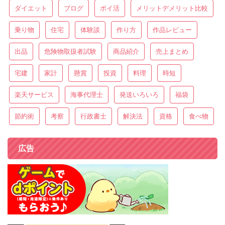
ダイエット
ブログ
ポイ活
メリットデメリット比較
乗り物
住宅
体験談
作り方
作品レビュー
出品
危険物取扱者試験
商品紹介
売上まとめ
宅建
家計
懸賞
投資
料理
時短
楽天サービス
海事代理士
発送いろいろ
福袋
節約術
考察
行政書士
解決法
資格
食べ物
広告