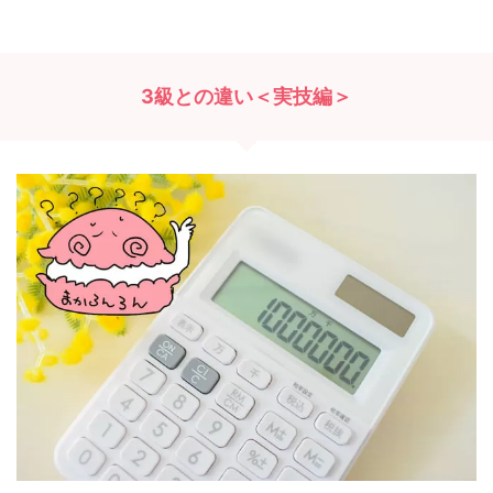
3級との違い＜実技編＞