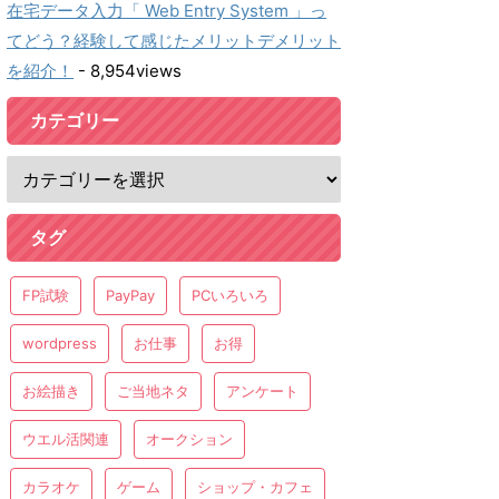
在宅データ入力「 Web Entry System 」っ
てどう？経験して感じたメリットデメリット
を紹介！
- 8,954views
カテゴリー
タグ
FP試験
PayPay
PCいろいろ
wordpress
お仕事
お得
お絵描き
ご当地ネタ
アンケート
ウエル活関連
オークション
カラオケ
ゲーム
ショップ・カフェ