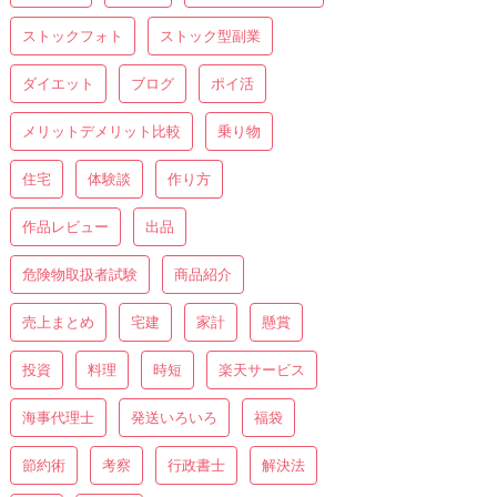
ストックフォト
ストック型副業
ダイエット
ブログ
ポイ活
メリットデメリット比較
乗り物
住宅
体験談
作り方
作品レビュー
出品
危険物取扱者試験
商品紹介
売上まとめ
宅建
家計
懸賞
投資
料理
時短
楽天サービス
海事代理士
発送いろいろ
福袋
節約術
考察
行政書士
解決法