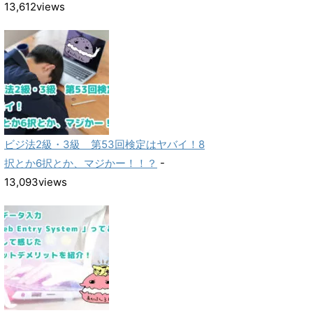
13,612views
ビジ法2級・3級 第53回検定はヤバイ！8
択とか6択とか、マジかー！！？
-
13,093views