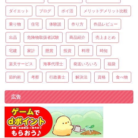
ダイエット
ブログ
ポイ活
メリットデメリット比較
乗り物
住宅
体験談
作り方
作品レビュー
出品
危険物取扱者試験
商品紹介
売上まとめ
宅建
家計
懸賞
投資
料理
時短
楽天サービス
海事代理士
発送いろいろ
福袋
節約術
考察
行政書士
解決法
資格
食べ物
広告