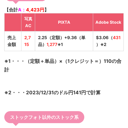
【合計
A：
4,423
円
】
写真
PIXTA
Adobe Stock
AC
売上
2,7
2.25（定額）+9.36（単
$3.06（
431
金額
15
品）
1,277
※1
）※2
※1・・・（定額＋単品）×（1クレジット＝）110の合
計
※2・・・2023/12/31のドル円141円で計算
ストックフォト以外のストック系