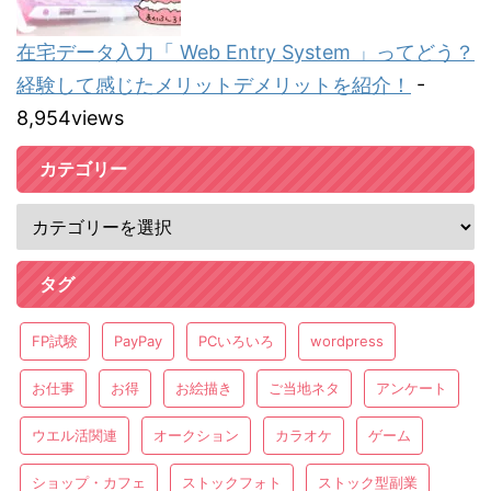
在宅データ入力「 Web Entry System 」ってどう？
経験して感じたメリットデメリットを紹介！
-
8,954views
カテゴリー
タグ
FP試験
PayPay
PCいろいろ
wordpress
お仕事
お得
お絵描き
ご当地ネタ
アンケート
ウエル活関連
オークション
カラオケ
ゲーム
ショップ・カフェ
ストックフォト
ストック型副業