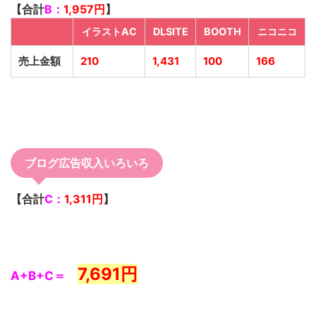
【合計
B：
1,957
円
】
イラストAC
DLSITE
BOOTH
ニコニコ
売上金額
210
1,431
100
166
ブログ広告収入いろいろ
【合計
C：
1,311
円
】
7,691円
A+B+C＝