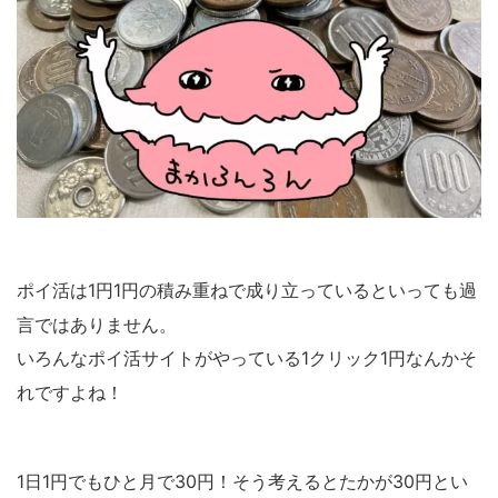
ポイ活は
1
円
1
円の積み重ねで成り立っているといっても過
言ではありません。
いろんなポイ活サイトがやっている
1
クリック
1
円なんかそ
れですよね！
1
日
1
円でもひと月で
30
円！そう考えるとたかが
30
円とい