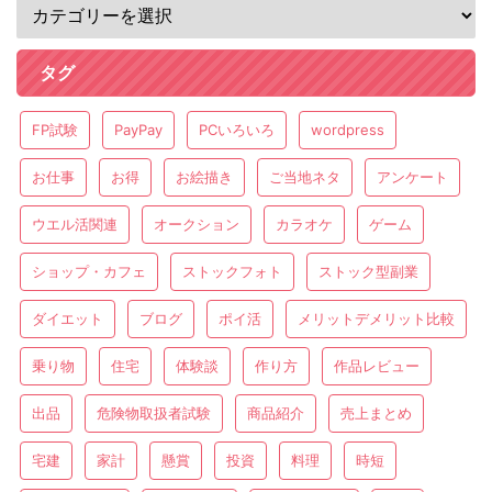
タグ
FP試験
PayPay
PCいろいろ
wordpress
お仕事
お得
お絵描き
ご当地ネタ
アンケート
ウエル活関連
オークション
カラオケ
ゲーム
ショップ・カフェ
ストックフォト
ストック型副業
ダイエット
ブログ
ポイ活
メリットデメリット比較
乗り物
住宅
体験談
作り方
作品レビュー
出品
危険物取扱者試験
商品紹介
売上まとめ
宅建
家計
懸賞
投資
料理
時短