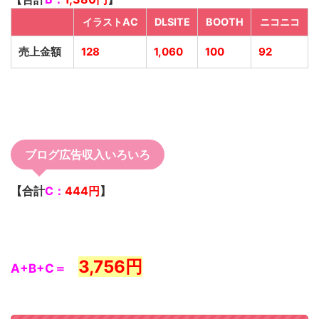
イラストAC
DLSITE
BOOTH
ニコニコ
売上金額
128
1,060
100
92
ブログ広告収入いろいろ
【合計
C：
444
円
】
3,756円
A+B+C＝