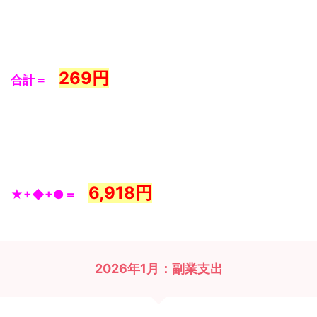
269
円
合計＝
6,918円
★+◆+●＝
2026年1月：副業支出