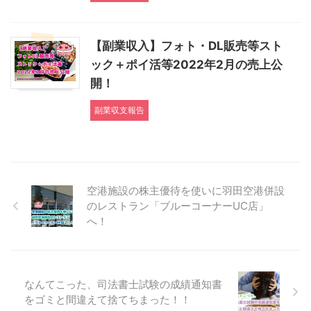
【副業収入】フォト・DL販売等スト
ック＋ポイ活等2022年2月の売上公
開！
副業収支報告
空港施設の株主優待を使いに羽田空港併設
のレストラン「ブルーコーナーUC店」
へ！
なんてこった、司法書士試験の成績通知書
をゴミと間違えて捨てちまった！！