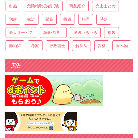
出品
危険物取扱者試験
商品紹介
売上まとめ
宅建
家計
懸賞
投資
料理
時短
楽天サービス
海事代理士
発送いろいろ
福袋
節約術
考察
行政書士
解決法
資格
食べ物
広告