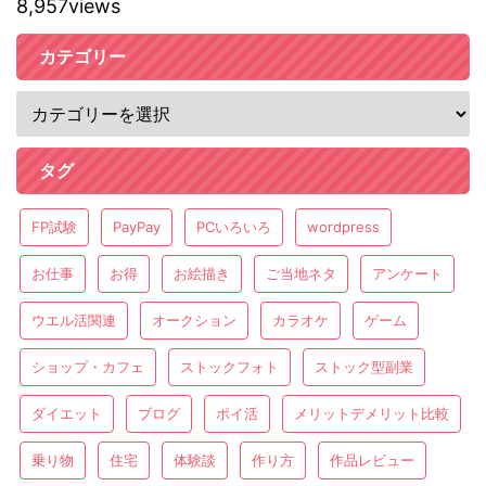
8,957views
カテゴリー
タグ
FP試験
PayPay
PCいろいろ
wordpress
お仕事
お得
お絵描き
ご当地ネタ
アンケート
ウエル活関連
オークション
カラオケ
ゲーム
ショップ・カフェ
ストックフォト
ストック型副業
ダイエット
ブログ
ポイ活
メリットデメリット比較
乗り物
住宅
体験談
作り方
作品レビュー