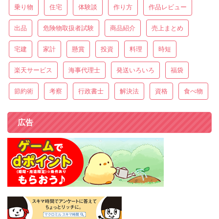
乗り物
住宅
体験談
作り方
作品レビュー
出品
危険物取扱者試験
商品紹介
売上まとめ
宅建
家計
懸賞
投資
料理
時短
楽天サービス
海事代理士
発送いろいろ
福袋
節約術
考察
行政書士
解決法
資格
食べ物
広告