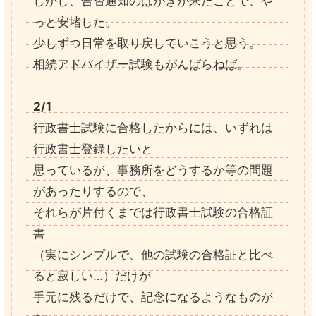
しかし、合否通知のはがきが来たことで、や
っと安堵した。
少しずつ日常を取り戻していこうと思う。
相続アドバイザー試験もがんばらねば。
2/1
行政書士試験に合格したからには、いずれは
行政書士登録したいと
思っているが、事務所をどうするか等の問題
があったりするので、
それらが片付くまでは行政書士試験の合格証
書
（実にシンプルで、他の試験の合格証と比べ
ると寂しい…）だけが
手元に残るだけで、記念になるようなものが