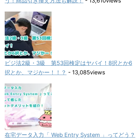
う！商品引き換え方法も解説！
- 13,610views
ビジ法2級・3級 第53回検定はヤバイ！8択とか6
択とか、マジかー！！？
- 13,085views
在宅データ入力「 Web Entry System 」ってどう？