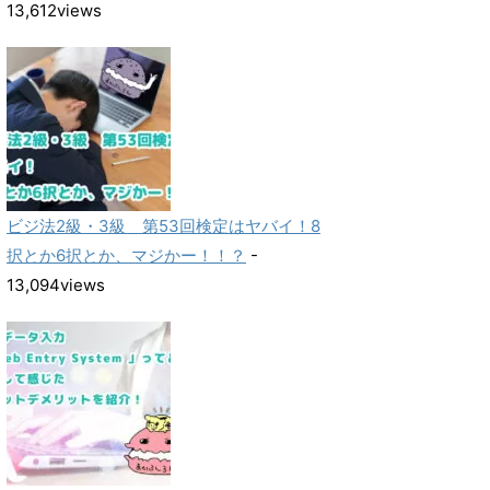
13,612views
ビジ法2級・3級 第53回検定はヤバイ！8
択とか6択とか、マジかー！！？
-
13,094views