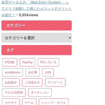
在宅データ入力「 Web Entry System 」っ
てどう？経験して感じたメリットデメリット
を紹介！
- 8,954views
カテゴリー
タグ
FP試験
PayPay
PCいろいろ
wordpress
お仕事
お得
お絵描き
ご当地ネタ
アンケート
ウエル活関連
オークション
カラオケ
ゲーム
ショップ・カフェ