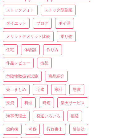
ストックフォト
ストック型副業
ダイエット
ブログ
ポイ活
メリットデメリット比較
乗り物
住宅
体験談
作り方
作品レビュー
出品
危険物取扱者試験
商品紹介
売上まとめ
宅建
家計
懸賞
投資
料理
時短
楽天サービス
海事代理士
発送いろいろ
福袋
節約術
考察
行政書士
解決法