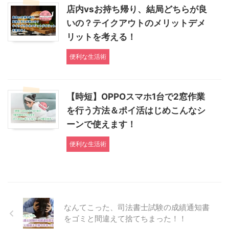
店内vsお持ち帰り、結局どちらが良
いの？テイクアウトのメリットデメ
リットを考える！
便利な生活術
【時短】OPPOスマホ1台で2窓作業
を行う方法＆ポイ活はじめこんなシ
ーンで使えます！
便利な生活術
なんてこった、司法書士試験の成績通知書
をゴミと間違えて捨てちまった！！