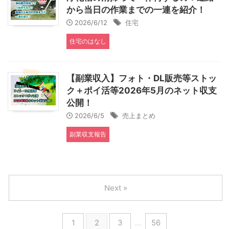
から当日の作業までの一連を紹介！
2026/6/12
住宅
住宅のはなし
【副業収入】フォト・DL販売等ストッ
ク＋ポイ活等2026年5月のネット収支
公開！
2026/6/5
売上まとめ
副業収支報告
Next »
1
2
3
…
56