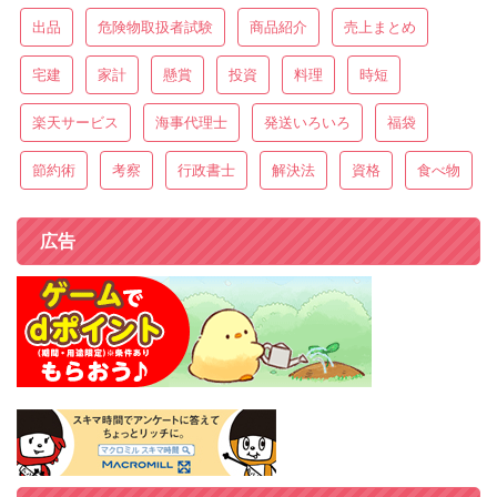
出品
危険物取扱者試験
商品紹介
売上まとめ
宅建
家計
懸賞
投資
料理
時短
楽天サービス
海事代理士
発送いろいろ
福袋
節約術
考察
行政書士
解決法
資格
食べ物
広告