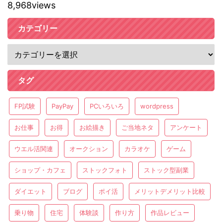
8,968views
カテゴリー
タグ
FP試験
PayPay
PCいろいろ
wordpress
お仕事
お得
お絵描き
ご当地ネタ
アンケート
ウエル活関連
オークション
カラオケ
ゲーム
ショップ・カフェ
ストックフォト
ストック型副業
ダイエット
ブログ
ポイ活
メリットデメリット比較
乗り物
住宅
体験談
作り方
作品レビュー