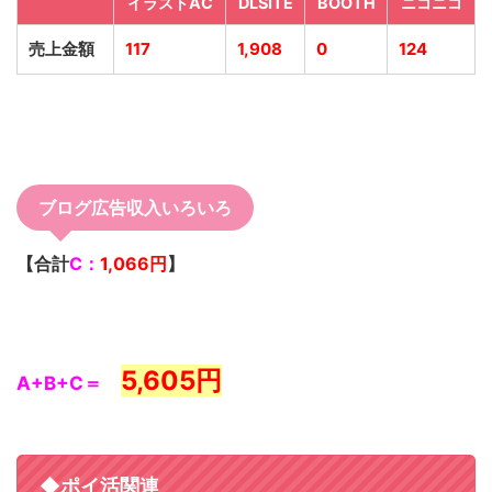
イラストAC
DLSITE
BOOTH
ニコニコ
売上金額
117
1,908
0
124
ブログ広告収入いろいろ
【合計
C：
1,066
円
】
5,605円
A+B+C＝
◆ポイ活関連