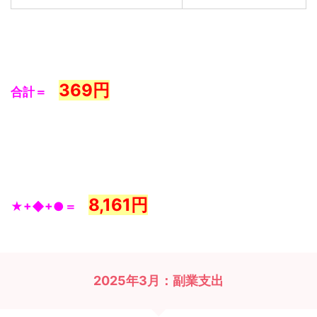
369
円
合計＝
8,161
円
★+◆+●＝
2025年3月：副業支出