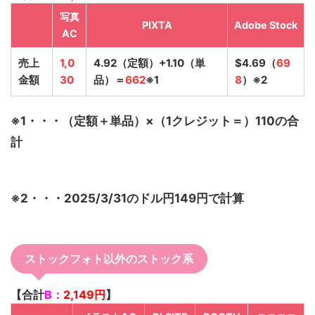
写真
PIXTA
Adobe Stock
AC
売上
1,0
4.92（定額）+1.10（単
$4.69（
69
金額
30
品）＝
662
※1
8
）※2
※1・・・（定額＋単品）×（1クレジット＝）110の合
計
※2・・・2025/3/31のドル円149円で計算
ストックフォト以外のストック系
【合計
B：
2,149円
】