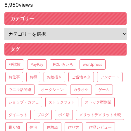
8,950views
カテゴリー
タグ
FP試験
PayPay
PCいろいろ
wordpress
お仕事
お得
お絵描き
ご当地ネタ
アンケート
ウエル活関連
オークション
カラオケ
ゲーム
ショップ・カフェ
ストックフォト
ストック型副業
ダイエット
ブログ
ポイ活
メリットデメリット比較
乗り物
住宅
体験談
作り方
作品レビュー