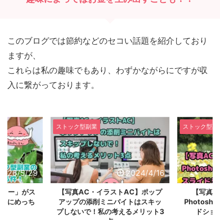
このブログでは節約などのセコい話題を紹介しており
ますが、
これらは私の趣味でもあり、わずかながらにですが収
入に繋がっております。
ストック型副業
ストック型副
2026/5/29
2024/4/16
ビュー」がス
【写真AC・イラストAC】ポップ
【写真A
作業にめっち
アップの添削ミニバイトはスキッ
Photosh
！
プしないで！私の考えるメリット3
ドショ