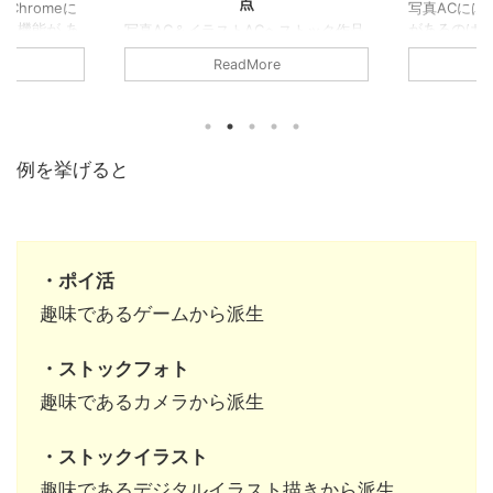
点
Chromeに
写真ACには
ト機能が あ
があるのはご
写真AC＆イラストACへストック作品
？？ 2025
の名もスライ
を投稿している クリエイターのそこ
ReadMore
omeで1タ
ョーとはな
のあなた！ 投稿時にポップアップで
割ビュー」が使
いと思います
他の方の作品添削の お願いが出てく
ですが、 こ
コレです！ ※
るのはご存じかと思います。 ダウン
しいかって格
の「英語の
ロード会員で、作品を無料DLしたい
が上がったこ
英語の本で勉
場合は この添削や動画閲覧は行わな
例を挙げると
登録作業って
をを毎月1回
いといけないのですが、 投稿時の場
るべくなら
す。 今回は
合、画面外をクリックすることで ス
すが、今回は
概要・Photo
キップ（キャンセル）することができ
 作業効率にど
ての 素材の
ます。 いちいち出てきてウザい！！
介できればと
思います。 
なんて 秒でスキップしている方も多
・ポイ活
ー」の使い方
方、売上に悩
いと思いますが、 ここに隠されたあ
ショ ...
る3点のメリットを私なりに考えてみ
趣味であるゲームから派生
ました。 毎回投稿の度にスキップ ...
・ストックフォト
趣味であるカメラから派生
・ストックイラスト
趣味であるデジタルイラスト描きから派生