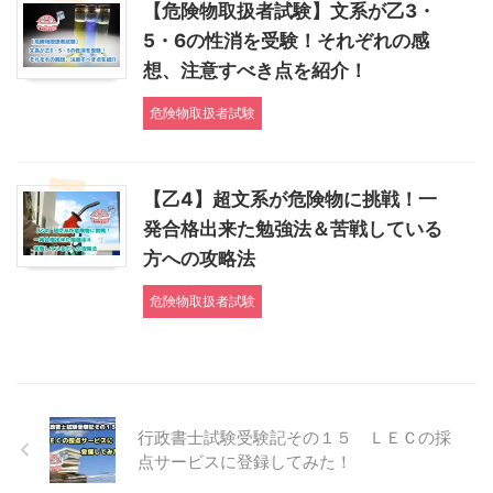
【危険物取扱者試験】文系が乙3・
5・6の性消を受験！それぞれの感
想、注意すべき点を紹介！
危険物取扱者試験
【乙4】超文系が危険物に挑戦！一
発合格出来た勉強法＆苦戦している
方への攻略法
危険物取扱者試験
行政書士試験受験記その１５ ＬＥＣの採
点サービスに登録してみた！