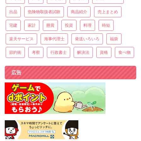
出品
危険物取扱者試験
商品紹介
売上まとめ
宅建
家計
懸賞
投資
料理
時短
楽天サービス
海事代理士
発送いろいろ
福袋
節約術
考察
行政書士
解決法
資格
食べ物
広告