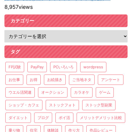
8,957views
カテゴリー
タグ
FP試験
PayPay
PCいろいろ
wordpress
お仕事
お得
お絵描き
ご当地ネタ
アンケート
ウエル活関連
オークション
カラオケ
ゲーム
ショップ・カフェ
ストックフォト
ストック型副業
ダイエット
ブログ
ポイ活
メリットデメリット比較
乗り物
住宅
体験談
作り方
作品レビュー