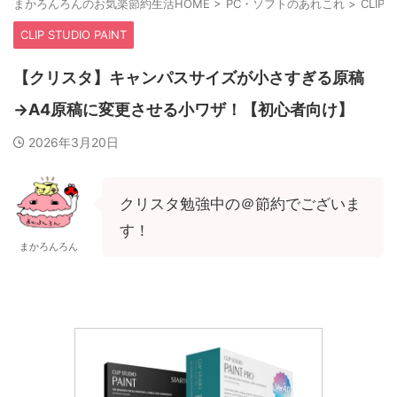
まかろんろんのお気楽節約生活HOME
>
PC・ソフトのあれこれ
>
CLIP 
CLIP STUDIO PAINT
【クリスタ】キャンパスサイズが小さすぎる原稿
→A4原稿に変更させる小ワザ！【初心者向け】
2026年3月20日
クリスタ勉強中の＠節約でございま
す！
まかろんろん