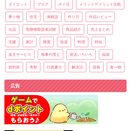
ダイエット
ブログ
ポイ活
メリットデメリット比較
乗り物
住宅
体験談
作り方
作品レビュー
出品
危険物取扱者試験
商品紹介
売上まとめ
宅建
家計
懸賞
投資
料理
時短
楽天サービス
海事代理士
発送いろいろ
福袋
節約術
考察
行政書士
解決法
資格
食べ物
広告