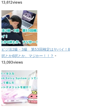
13,612views
ビジ法2級・3級 第53回検定はヤバイ！8
択とか6択とか、マジかー！！？
-
13,093views