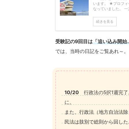
います。 ★プロフィ
なっていました。 一方
続きを見る
受験記の9回目は
「追い込み開始
では、当時の日記をご覧あれ～。
10/20
行政法の5択1週完了
に。
また、行政法（地方自治法除
民法は肢別で総則から回した