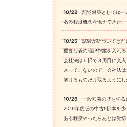
10/22
記述対策としてゆー
ある程度概念を憶えてきた。
10/25
試験が近づいてきた
重要な表の暗記作業を入れる
会社法は５択で３周目に突入
入ってこないので、会社法は
解けるものだけ取るようにし
10/26
一般知識の肢を切る
2019年度版の中古5択本を
ある程度やったらあとは覚悟