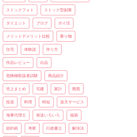
ストックフォト
ストック型副業
ダイエット
ブログ
ポイ活
メリットデメリット比較
乗り物
住宅
体験談
作り方
作品レビュー
出品
危険物取扱者試験
商品紹介
売上まとめ
宅建
家計
懸賞
投資
料理
時短
楽天サービス
海事代理士
発送いろいろ
福袋
節約術
考察
行政書士
解決法