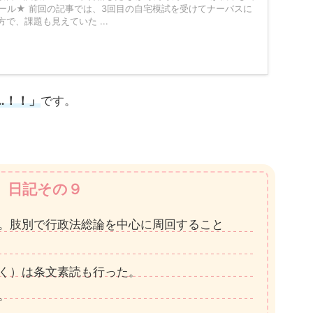
ール★ 前回の記事では、3回目の自宅模試を受けてナーバスに
で、課題も見えていた ...
…！！」
です。
日記その９
。肢別で行政法総論を中心に周回すること
く）は条文素読も行った。
。