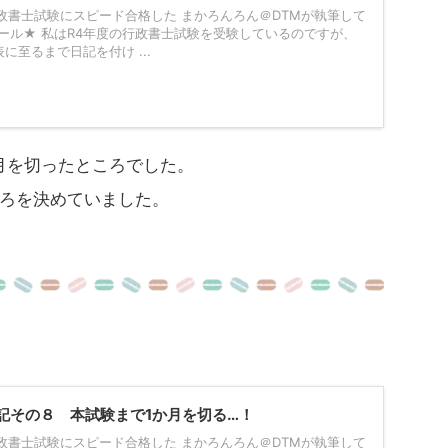
政書士試験にスピード合格した まかろんろん＠DTMが執筆して
ール★ 私はR4年度の行政書士試験を受験しているのですが、
に至るまで日記を付け ...
月を切ったところでした。
ろを決めていました。
記その８ 本試験まで1か月を切る…！
政書士試験にスピード合格した まかろんろん＠DTMが執筆して