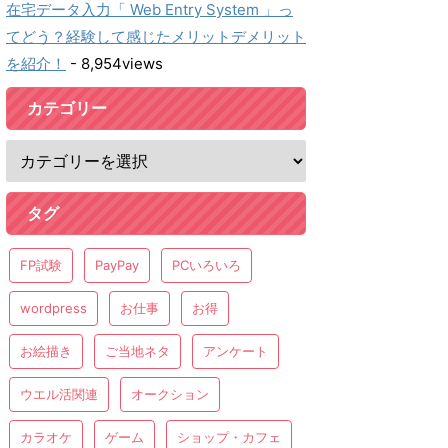
在宅データ入力「 Web Entry System 」っ
てどう？経験して感じたメリットデメリット
を紹介！
- 8,954views
カテゴリー
タグ
FP試験
PayPay
PCいろいろ
wordpress
お仕事
お得
お絵描き
ご当地ネタ
アンケート
ウエル活関連
オークション
カラオケ
ゲーム
ショップ・カフェ