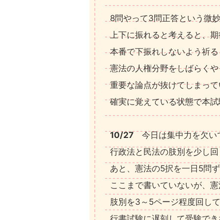
8問やって3問正答という微
上下に振れると考えると、期
本番で下振れしないよう祈る
憲法の人権分野をしばらくや
重要な論点が抜けてしまって
確実に覚えている状態で本試
10/27
今日は集中力を欠い
行政法と民法の肢別を少し回
あと、憲法の5択を一日5問
ここまで書いていないが、憲
肢別を3～5ページ程度回し
行書試験に遅刻して受験でき