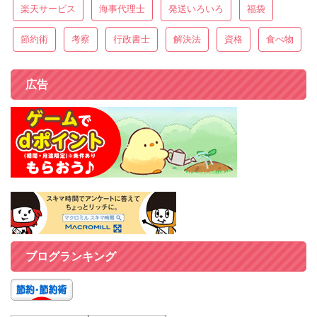
楽天サービス
海事代理士
発送いろいろ
福袋
節約術
考察
行政書士
解決法
資格
食べ物
広告
ブログランキング