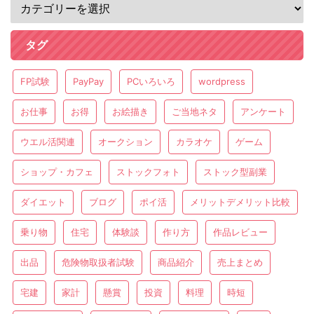
タグ
FP試験
PayPay
PCいろいろ
wordpress
お仕事
お得
お絵描き
ご当地ネタ
アンケート
ウエル活関連
オークション
カラオケ
ゲーム
ショップ・カフェ
ストックフォト
ストック型副業
ダイエット
ブログ
ポイ活
メリットデメリット比較
乗り物
住宅
体験談
作り方
作品レビュー
出品
危険物取扱者試験
商品紹介
売上まとめ
宅建
家計
懸賞
投資
料理
時短