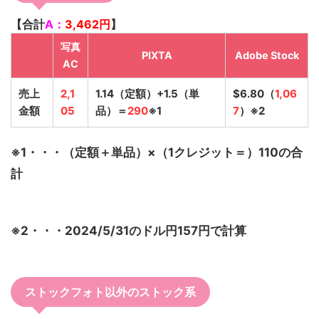
【合計
A：
3,462
円
】
写真
PIXTA
Adobe Stock
AC
売上
2,1
1.14（定額）+1.5（単
$6.80（
1,06
金額
05
品）＝
290
※1
7
）※2
※1・・・（定額＋単品）×（1クレジット＝）110の合
計
※2・・・2024/5/31のドル円157円で計算
ストックフォト以外のストック系