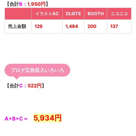
【合計
B：
1,950円
】
イラストAC
DLSITE
BOOTH
ニコニコ
売上金額
129
1,484
200
137
ブログ広告収入いろいろ
【合計
C：
522
円
】
5,934円
A+B+C＝