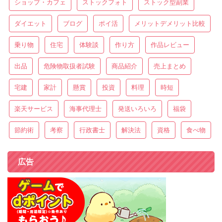
ショップ・カフェ
ストックフォト
ストック型副業
ダイエット
ブログ
ポイ活
メリットデメリット比較
乗り物
住宅
体験談
作り方
作品レビュー
出品
危険物取扱者試験
商品紹介
売上まとめ
宅建
家計
懸賞
投資
料理
時短
楽天サービス
海事代理士
発送いろいろ
福袋
節約術
考察
行政書士
解決法
資格
食べ物
広告