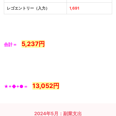
レゴエントリー（入力）
1,691
5,237
円
合計＝
13,052
円
★+◆+●＝
2024年5月：副業支出