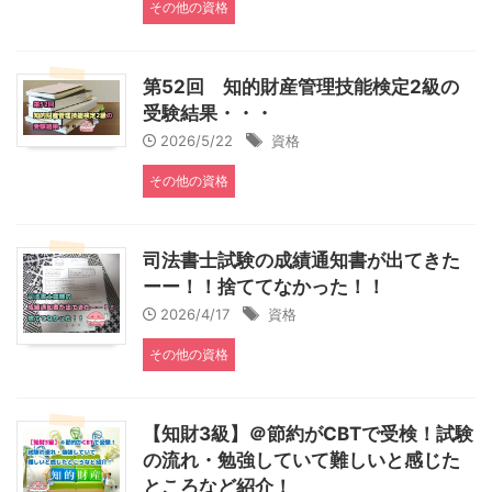
その他の資格
第52回 知的財産管理技能検定2級の
受験結果・・・
2026/5/22
資格
その他の資格
司法書士試験の成績通知書が出てきた
ーー！！捨ててなかった！！
2026/4/17
資格
その他の資格
【知財3級】＠節約がCBTで受検！試験
の流れ・勉強していて難しいと感じた
ところなど紹介！