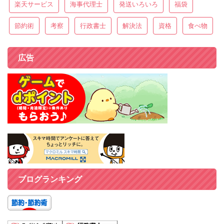
楽天サービス
海事代理士
発送いろいろ
福袋
節約術
考察
行政書士
解決法
資格
食べ物
広告
ブログランキング