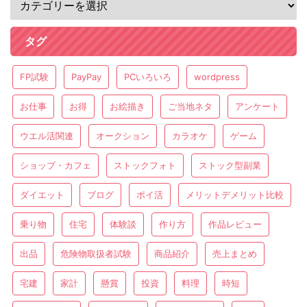
タグ
FP試験
PayPay
PCいろいろ
wordpress
お仕事
お得
お絵描き
ご当地ネタ
アンケート
ウエル活関連
オークション
カラオケ
ゲーム
ショップ・カフェ
ストックフォト
ストック型副業
ダイエット
ブログ
ポイ活
メリットデメリット比較
乗り物
住宅
体験談
作り方
作品レビュー
出品
危険物取扱者試験
商品紹介
売上まとめ
宅建
家計
懸賞
投資
料理
時短