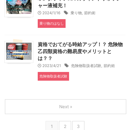
ャー液補充！
2024/1/16
乗り物
,
節約術
乗り物のはなし
資格でおてがる時給アップ！？ 危険物
乙四類資格の難易度やメリットと
は？？
2023/4/21
危険物取扱者試験
,
節約術
危険物取扱者試験
Next »
1
2
3