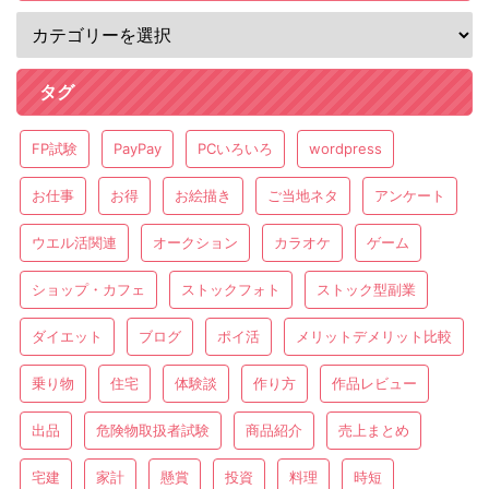
タグ
FP試験
PayPay
PCいろいろ
wordpress
お仕事
お得
お絵描き
ご当地ネタ
アンケート
ウエル活関連
オークション
カラオケ
ゲーム
ショップ・カフェ
ストックフォト
ストック型副業
ダイエット
ブログ
ポイ活
メリットデメリット比較
乗り物
住宅
体験談
作り方
作品レビュー
出品
危険物取扱者試験
商品紹介
売上まとめ
宅建
家計
懸賞
投資
料理
時短