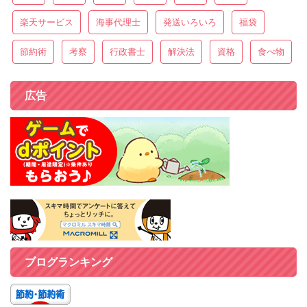
楽天サービス
海事代理士
発送いろいろ
福袋
節約術
考察
行政書士
解決法
資格
食べ物
広告
ブログランキング