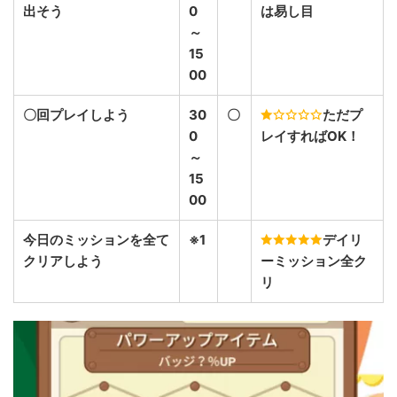
出そう
0
は易し目
～
15
00
〇回プレイしよう
30
〇
ただプ
0
レイすればOK！
～
15
00
今日のミッションを全て
※1
デイリ
クリアしよう
ーミッション全ク
リ