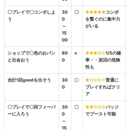
〇プレイで〇コンボしよ
30
〇
コンボ
う
0
を繋ぐのに集中力
～
がいる
15
00
ショップで〇色のおパン
80
×
1/5の確
と出会おう
0
率・・泥沼の危険
性も
合計1回goodを出そう
30
〇
普通に
0
プレイすればクリ
ア
〇プレイで〇回フィーバ
30
〇
バッジ
ーに入ろう
0
でブースト可能
～
15