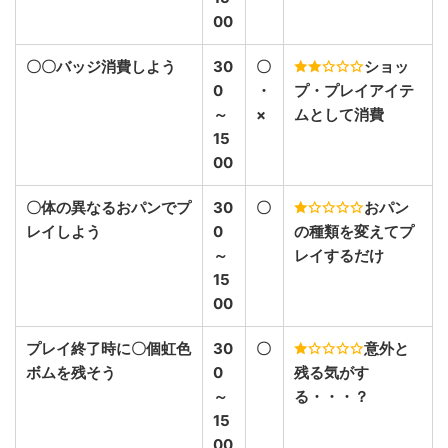
00
〇〇バッジ消費しよう
30
〇
ショッ
0
・
プ・プレイアイテ
～
×
ムとして消費
15
00
〇体の異なるおパンでプ
30
〇
おパン
レイしよう
0
の種類を変えてプ
～
レイするだけ
15
00
プレイ終了時に〇個虹色
30
〇
意外と
ボムを残そう
0
残る気がす
～
る・・・？
15
00