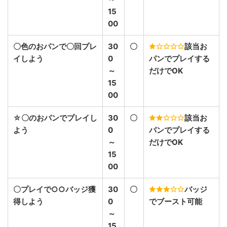
15
00
〇色のおパンで〇回プレ
30
〇
該当お
イしよう
0
パンでプレイする
～
だけでOK
15
00
☆〇のおパンでプレイし
30
〇
該当お
よう
0
パンでプレイする
～
だけでOK
15
00
〇プレイで○○バッジ獲
30
〇
バッジ
得しよう
0
でブースト可能
～
15