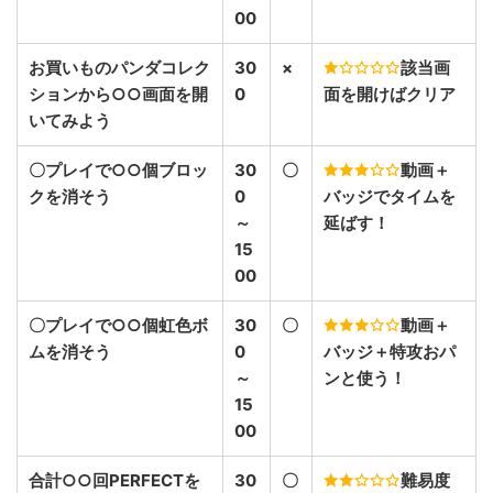
00
お買いものパンダコレク
30
×
該当画
ションから○○画面を開
0
面を開けばクリア
いてみよう
〇プレイで○○個ブロッ
30
〇
動画＋
クを消そう
0
バッジでタイムを
～
延ばす！
15
00
〇プレイで○○個虹色ボ
30
〇
動画＋
ムを消そう
0
バッジ＋特攻おパ
～
ンと使う！
15
00
合計○○回PERFECTを
30
〇
難易度