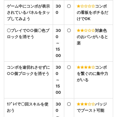
ゲーム中にコンボが表示
30
〇
コンボ
されているパネルをタッ
0
の看板をポチるだ
プしてみよう
けでOK
〇プレイで○○個〇色ブ
30
〇
対象色
ロックを消そう
0
のおパンがいると
～
楽
15
00
コンボを途切れさせずに
30
〇
コンボ
○○個ブロックを消そう
0
を繋ぐのに集中力
～
がいる
15
00
1ﾌﾟﾚｲで〇回スキルを使
30
〇
バッジ
おう
0
でブースト可能
～