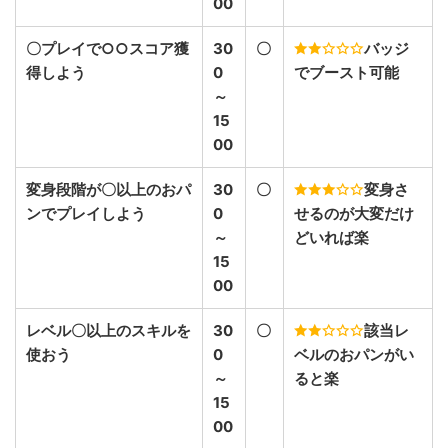
00
〇プレイで○○スコア獲
30
〇
バッジ
得しよう
0
でブースト可能
～
15
00
変身段階が〇以上のおパ
30
〇
変身さ
ンでプレイしよう
0
せるのが大変だけ
～
どいれば楽
15
00
レベル〇以上のスキルを
30
〇
該当レ
使おう
0
ベルのおパンがい
～
ると楽
15
00