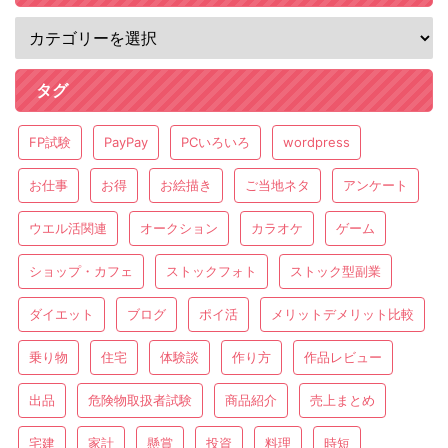
タグ
FP試験
PayPay
PCいろいろ
wordpress
お仕事
お得
お絵描き
ご当地ネタ
アンケート
ウエル活関連
オークション
カラオケ
ゲーム
ショップ・カフェ
ストックフォト
ストック型副業
ダイエット
ブログ
ポイ活
メリットデメリット比較
乗り物
住宅
体験談
作り方
作品レビュー
出品
危険物取扱者試験
商品紹介
売上まとめ
宅建
家計
懸賞
投資
料理
時短