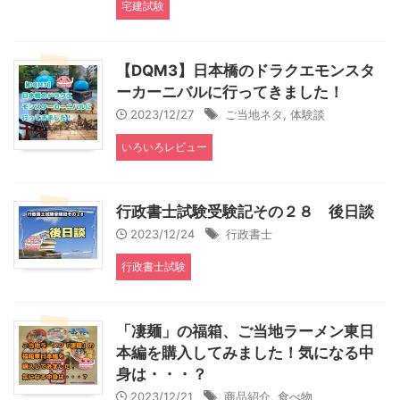
宅建試験
【DQM3】日本橋のドラクエモンスタ
ーカーニバルに行ってきました！
2023/12/27
ご当地ネタ
,
体験談
いろいろレビュー
行政書士試験受験記その２８ 後日談
2023/12/24
行政書士
行政書士試験
「凄麺」の福箱、ご当地ラーメン東日
本編を購入してみました！気になる中
身は・・・？
2023/12/21
商品紹介
,
食べ物