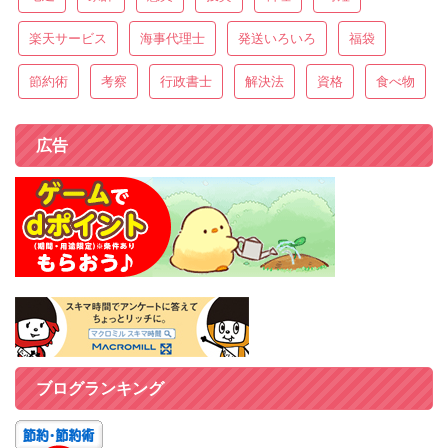
楽天サービス
海事代理士
発送いろいろ
福袋
節約術
考察
行政書士
解決法
資格
食べ物
広告
ブログランキング