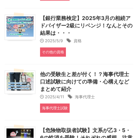
【銀行業務検定】2025年3月の相続ア
ドバイザー2級にリベンジ！なんとその
結果は・・・
2025/5/9
資格
その他の資格
他の受験生と差が付く！？海事代理士
口述試験に向けての準備・心構えなど
まとめて紹介
2025/4/11
海事代理士
海事代理士試験
【危険物取扱者試験】文系が乙3・5・
6の性消を受験！それぞれの感想、注意