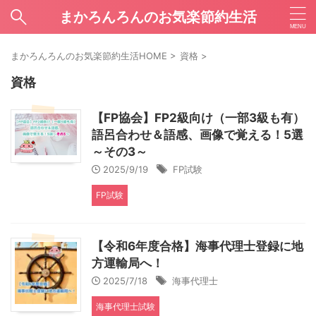
まかろんろんのお気楽節約生活
まかろんろんのお気楽節約生活HOME
>
資格
>
資格
【FP協会】FP2級向け（一部3級も有）
語呂合わせ＆語感、画像で覚える！5選
～その3～
2025/9/19
FP試験
FP試験
【令和6年度合格】海事代理士登録に地
方運輸局へ！
2025/7/18
海事代理士
海事代理士試験