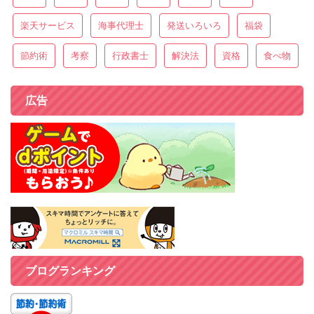
楽天サービス
海事代理士
発送いろいろ
福袋
節約術
考察
行政書士
解決法
資格
食べ物
広告
ブログランキング