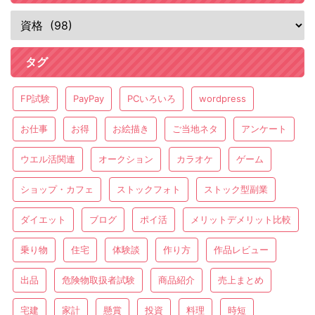
タグ
FP試験
PayPay
PCいろいろ
wordpress
お仕事
お得
お絵描き
ご当地ネタ
アンケート
ウエル活関連
オークション
カラオケ
ゲーム
ショップ・カフェ
ストックフォト
ストック型副業
ダイエット
ブログ
ポイ活
メリットデメリット比較
乗り物
住宅
体験談
作り方
作品レビュー
出品
危険物取扱者試験
商品紹介
売上まとめ
宅建
家計
懸賞
投資
料理
時短