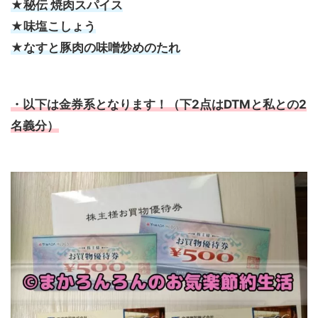
★秘伝 焼肉スパイス
★味塩こしょう
★なすと豚肉の味噌炒めのたれ
・以下は金券系となります！（下2点はDTMと私との2
名義分）