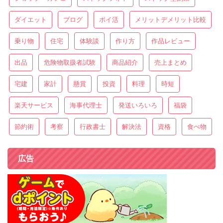
ダイエット
ブログ
ポイ活
メリットデメリット比較
乗り物
住宅
体験談
作り方
作品レビュー
出品
危険物取扱者試験
商品紹介
売上まとめ
宅建
家計
懸賞
投資
料理
時短
楽天サービス
海事代理士
発送いろいろ
福袋
節約術
考察
行政書士
解決法
資格
食べ物
広告