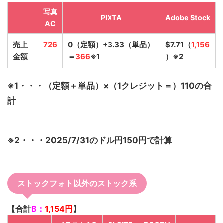
写真
PIXTA
Adobe Stock
AC
売上
726
0（定額）+3.33（単品）
$7.71（
1,156
金額
＝
366
※1
）※2
※1・・・（定額＋単品）×（1クレジット＝）110の合
計
※2・・・2025/7/31のドル円150円で計算
ストックフォト以外のストック系
【合計
B：
1,154円
】