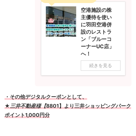
空港施設の株
主優待を使い
に羽田空港併
設のレストラ
ン「ブルーコ
ーナーUC店」
へ！
続きを見る
・その他デジタルクーポンとして、
★
三井不動産様【
8801】より三井ショッピングパーク
ポイント1,000円分