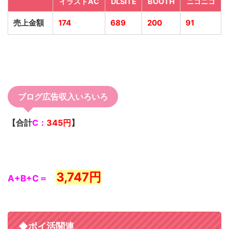
イラストAC
DLSITE
BOOTH
ニコニコ
売上金額
174
689
200
91
ブログ広告収入いろいろ
【合計
C：
345
円
】
3,747円
A+B+C＝
◆ポイ活関連