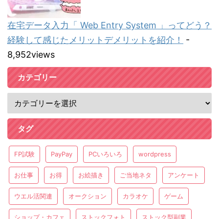
在宅データ入力「 Web Entry System 」ってどう？
経験して感じたメリットデメリットを紹介！
-
8,952views
カテゴリー
タグ
FP試験
PayPay
PCいろいろ
wordpress
お仕事
お得
お絵描き
ご当地ネタ
アンケート
ウエル活関連
オークション
カラオケ
ゲーム
ショップ・カフェ
ストックフォト
ストック型副業