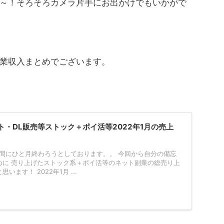
～！そろそろカメラ片手にお出かけでもいかがで
副業収入まとめでございます。
・DL販売等ストック＋ポイ活等2022年1月の売上
う間にひと月終わろうとしております。。 今回から自分の備忘
めに 売り上げたストック系＋ポイ活等のネット副業の総売り上
ます！ 2022年1月 ...