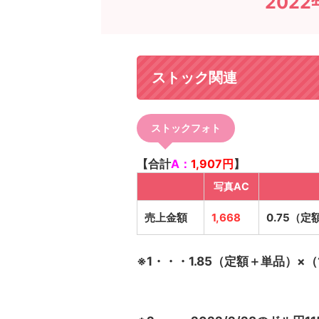
202
ストック関連
ストックフォト
【合計
A：
1,907円
】
写真AC
売上金額
1,668
0.75（定
※1・・・1.85（定額＋単品）×