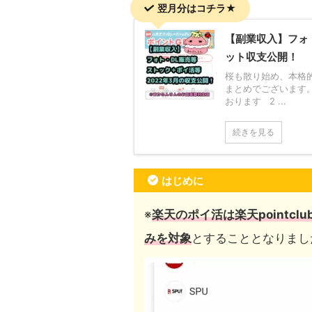
翌月分はコチラ★
【副業収入】フォ
ット収支公開！
桜も散り始め、本格的
まとめでございます。
おります 2 ...
続きを見る
はじめに
※
楽天のポイ活は楽天pointc
みを対象
とすることとなりまし