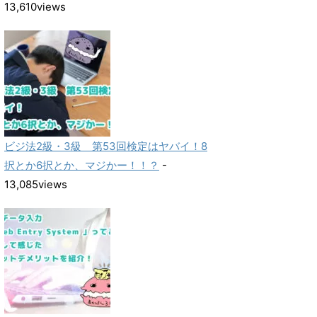
13,610views
ビジ法2級・3級 第53回検定はヤバイ！8
択とか6択とか、マジかー！！？
-
13,085views