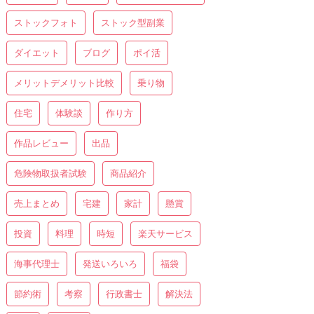
ストックフォト
ストック型副業
ダイエット
ブログ
ポイ活
メリットデメリット比較
乗り物
住宅
体験談
作り方
作品レビュー
出品
危険物取扱者試験
商品紹介
売上まとめ
宅建
家計
懸賞
投資
料理
時短
楽天サービス
海事代理士
発送いろいろ
福袋
節約術
考察
行政書士
解決法