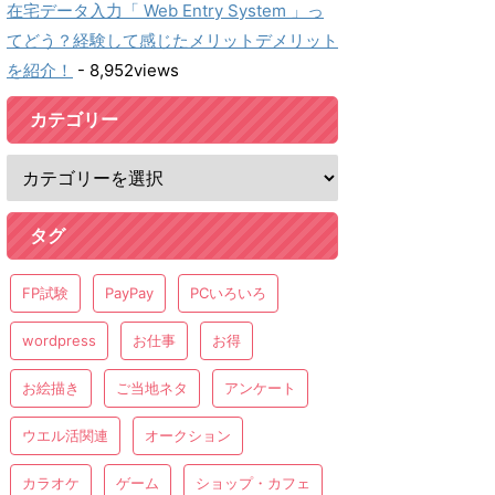
在宅データ入力「 Web Entry System 」っ
てどう？経験して感じたメリットデメリット
を紹介！
- 8,952views
カテゴリー
タグ
FP試験
PayPay
PCいろいろ
wordpress
お仕事
お得
お絵描き
ご当地ネタ
アンケート
ウエル活関連
オークション
カラオケ
ゲーム
ショップ・カフェ