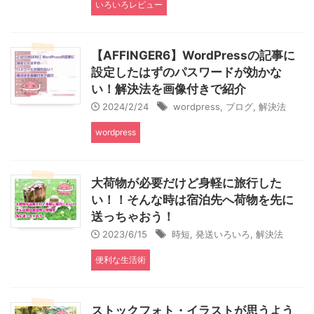
いろいろレビュー
【AFFINGER6】WordPressの記事に
設定したはずのパスワードが効かな
い！解決法を画像付きで紹介
2024/2/24
wordpress
,
ブログ
,
解決法
wordpress
大荷物が必要だけど身軽に旅行した
い！！そんな時は宿泊先へ荷物を先に
送っちゃおう！
2023/6/15
時短
,
発送いろいろ
,
解決法
便利な生活術
ストックフォト・イラストが思うよう