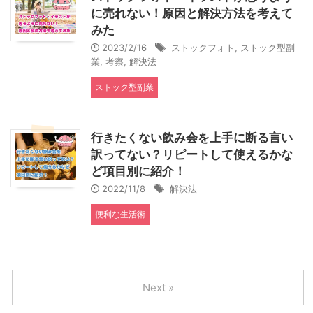
に売れない！原因と解決方法を考えて
みた
2023/2/16
ストックフォト
,
ストック型副
業
,
考察
,
解決法
ストック型副業
行きたくない飲み会を上手に断る言い
訳ってない？リピートして使えるかな
ど項目別に紹介！
2022/11/8
解決法
便利な生活術
Next »