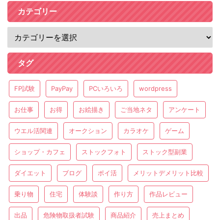
カテゴリー
タグ
FP試験
PayPay
PCいろいろ
wordpress
お仕事
お得
お絵描き
ご当地ネタ
アンケート
ウエル活関連
オークション
カラオケ
ゲーム
ショップ・カフェ
ストックフォト
ストック型副業
ダイエット
ブログ
ポイ活
メリットデメリット比較
乗り物
住宅
体験談
作り方
作品レビュー
出品
危険物取扱者試験
商品紹介
売上まとめ