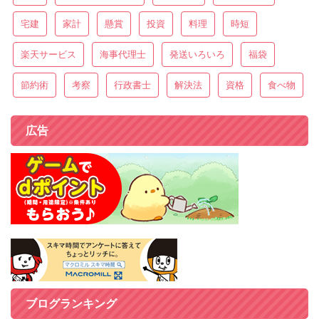
宅建
家計
懸賞
投資
料理
時短
楽天サービス
海事代理士
発送いろいろ
福袋
節約術
考察
行政書士
解決法
資格
食べ物
広告
ブログランキング