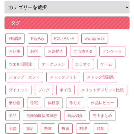
タグ
FP試験
PayPay
PCいろいろ
wordpress
お仕事
お得
お絵描き
ご当地ネタ
アンケート
ウエル活関連
オークション
カラオケ
ゲーム
ショップ・カフェ
ストックフォト
ストック型副業
ダイエット
ブログ
ポイ活
メリットデメリット比較
乗り物
住宅
体験談
作り方
作品レビュー
出品
危険物取扱者試験
商品紹介
売上まとめ
宅建
家計
懸賞
投資
料理
時短