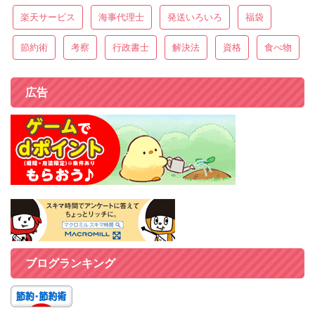
楽天サービス
海事代理士
発送いろいろ
福袋
節約術
考察
行政書士
解決法
資格
食べ物
広告
ブログランキング